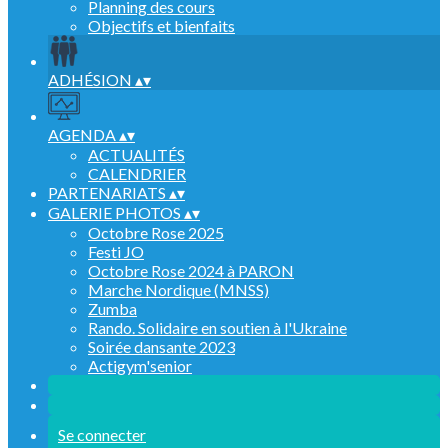
Planning des cours
Objectifs et bienfaits
ADHÉSION
▴
▾
AGENDA
▴
▾
ACTUALITÉS
CALENDRIER
PARTENARIATS
▴
▾
GALERIE PHOTOS
▴
▾
Octobre Rose 2025
Festi JO
Octobre Rose 2024 à PARON
Marche Nordique (MNSS)
Zumba
Rando. Solidaire en soutien à l'Ukraine
Soirée dansante 2023
Actigym'senior
Se connecter