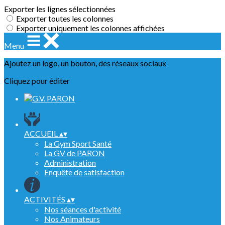
Exporter les lignes sélectionnées
Exporter toutes les colonnes
Exporter uniquement les colonnes affichées
Menu
Ajoutez un logo, un bouton, des réseaux sociaux
Cliquez pour éditer
ACCUEIL
▴
▾
La Gym Sport Santé
La GV de PARON
Administration
Enquête de satisfaction
ACTIVITÉS
▴
▾
Nos séances d'activité
Nos Animateurs