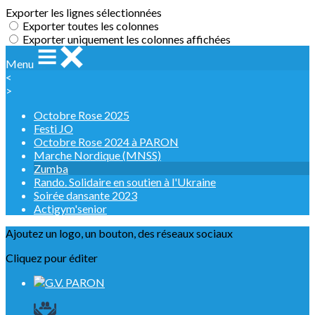
Exporter les lignes sélectionnées
Exporter toutes les colonnes
Exporter uniquement les colonnes affichées
Menu
<
>
Octobre Rose 2025
Festi JO
Octobre Rose 2024 à PARON
Marche Nordique (MNSS)
Zumba
Rando. Solidaire en soutien à l'Ukraine
Soirée dansante 2023
Actigym'senior
Ajoutez un logo, un bouton, des réseaux sociaux
Cliquez pour éditer