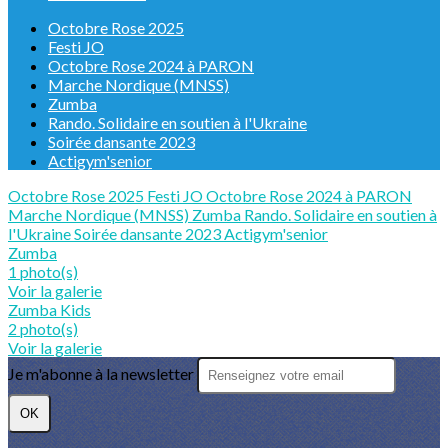
Octobre Rose 2025
Festi JO
Octobre Rose 2024 à PARON
Marche Nordique (MNSS)
Zumba
Rando. Solidaire en soutien à l'Ukraine
Soirée dansante 2023
Actigym'senior
Octobre Rose 2025
Festi JO
Octobre Rose 2024 à PARON
Marche Nordique (MNSS)
Zumba
Rando. Solidaire en soutien à
l'Ukraine
Soirée dansante 2023
Actigym'senior
Zumba
1 photo(s)
Voir la galerie
Zumba Kids
2 photo(s)
Voir la galerie
Je m'abonne à la newsletter
OK